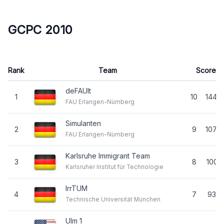
GCPC 2010
Rank
Team
Score
deFAUlt
1
10
1447
FAU Erlangen-Nürnberg
Simulanten
2
9
1079
FAU Erlangen-Nürnberg
Karlsruhe Immigrant Team
3
8
1001
Karlsruher Institut für Technologie
IrrTUM
4
7
935
Technische Universität München
Ulm 1