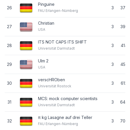
Pinguine
26
3
374
FAU Erlangen-Nürnberg
Christian
27
3
395
USA
ITS NOT CAPS ITS SHIFT
28
3
414
Universität Darmstadt
Ulm 2
29
3
453
USA
verscHROben
30
3
613
Universität Rostock
MCS: mock computer scientists
31
3
649
Universität Darmstadt
π kg Lasagne auf drei Teller
32
3
700
FAU Erlangen-Nürnberg