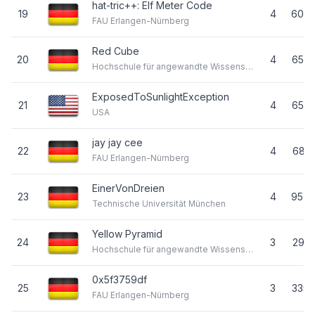
hat-tric++: Elf Meter Code
19
4
605
FAU Erlangen-Nürnberg
Red Cube
20
4
652
Hochschule für angewandte Wissenschaften München
ExposedToSunlightException
21
4
655
USA
jay jay cee
22
4
681
FAU Erlangen-Nürnberg
EinerVonDreien
23
4
957
Technische Universität München
Yellow Pyramid
24
3
291
Hochschule für angewandte Wissenschaften München
0x5f3759df
25
3
335
FAU Erlangen-Nürnberg