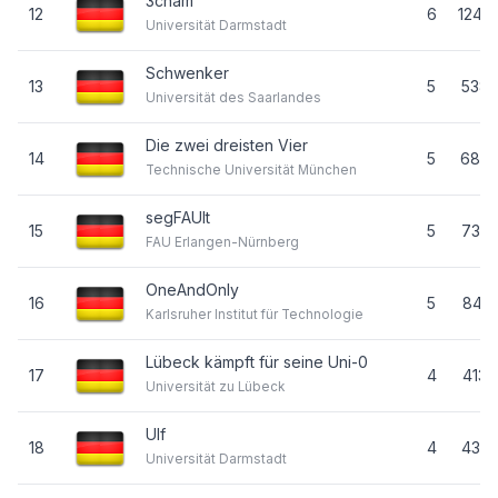
3cham
12
6
1249
Universität Darmstadt
Schwenker
13
5
538
Universität des Saarlandes
Die zwei dreisten Vier
14
5
688
Technische Universität München
segFAUlt
15
5
735
FAU Erlangen-Nürnberg
OneAndOnly
16
5
841
Karlsruher Institut für Technologie
Lübeck kämpft für seine Uni-0
17
4
413
Universität zu Lübeck
Ulf
18
4
435
Universität Darmstadt