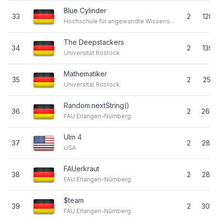
Blue Cylinder
33
2
120
Hochschule für angewandte Wissenschaften München
The Deepstackers
34
2
139
Universität Rostock
Mathematiker
35
2
251
Universität Rostock
Random.nextString()
36
2
260
FAU Erlangen-Nürnberg
Ulm 4
37
2
283
USA
FAUerkraut
38
2
283
FAU Erlangen-Nürnberg
$team
39
2
300
FAU Erlangen-Nürnberg