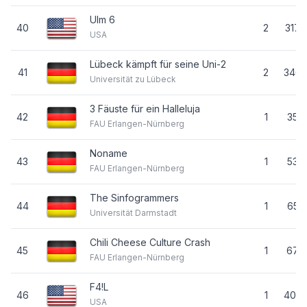
Ulm 6
40
2
317
USA
Lübeck kämpft für seine Uni-2
41
2
346
Universität zu Lübeck
3 Fäuste für ein Halleluja
42
1
35
FAU Erlangen-Nürnberg
Noname
43
1
53
FAU Erlangen-Nürnberg
The Sinfogrammers
44
1
65
Universität Darmstadt
Chili Cheese Culture Crash
45
1
67
FAU Erlangen-Nürnberg
F4!L
46
1
403
USA