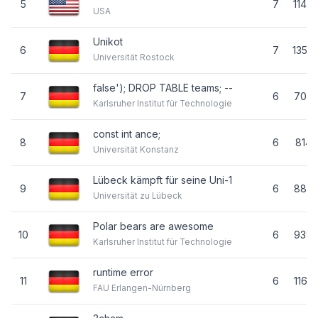
5
7
1146
USA
Unikot
6
7
1350
Universität Rostock
false'); DROP TABLE teams; --
7
6
700
Karlsruher Institut für Technologie
const int ance;
8
6
814
Universität Konstanz
Lübeck kämpft für seine Uni-1
9
6
880
Universität zu Lübeck
Polar bears are awesome
10
6
938
Karlsruher Institut für Technologie
runtime error
11
6
1165
FAU Erlangen-Nürnberg